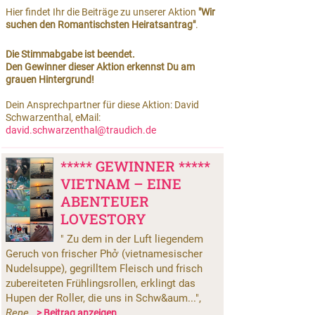
Hier findet Ihr die Beiträge zu unserer Aktion
"Wir
suchen den Romantischsten Heiratsantrag"
.
Die Stimmabgabe ist beendet.
Den Gewinner dieser Aktion erkennst Du am
grauen Hintergrund!
Dein Ansprechpartner für diese Aktion: David
Schwarzenthal, eMail:
david.schwarzenthal@traudich.de
***** GEWINNER *****
VIETNAM – EINE
ABENTEUER
LOVESTORY
Zu dem in der Luft liegendem
"
Geruch von frischer Phở (vietnamesischer
Nudelsuppe), gegrilltem Fleisch und frisch
zubereiteten Frühlingsrollen, erklingt das
Hupen der Roller, die uns in Schw&aum...",
Rene
> Beitrag anzeigen