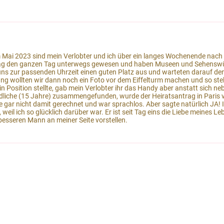
Im Mai 2023 sind mein Verlobter und ich über ein langes Wochenende nac
n Tag den ganzen Tag unterwegs gewesen und haben Museen und Sehenswür
uns zur passenden Uhrzeit einen guten Platz aus und warteten darauf den E
ung wollten wir dann noch ein Foto vor dem Eiffelturm machen und so stel
 Position stellte, gab mein Verlobter ihr das Handy aber anstatt sich neb
endliche (15 Jahre) zusammengefunden, wurde der Heiratsantrag in Pari
tte gar nicht damit gerechnet und war sprachlos. Aber sagte natürlich J
n, weil ich so glücklich darüber war. Er ist seit Tag eins die Liebe mein
besseren Mann an meiner Seite vorstellen.