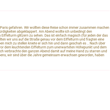
h Paris gefahren. Wir wollten diese Reise schon immer zusammen machen
digkeiten abgeklappert. Am Abend wollte ich unbedingt den
iffelturm glitzern zu sehen. Das ist einfach magisch (für jeden der das
lten wir uns auf die Straße genau vor dem Eiffelturm und fragten eine
en mich zu stellen kniete er sich hin und dann geschah es .. Nach über
s vor dem leuchtenden Eiffelturm zum unerwarteten Höhepunkt und dem
A! Ich verbrachte den ganzen Abend damit auf meine Hand zu starren und
es Lebens, wir sind über die Jahre gemeinsam erwachsen geworden, haben